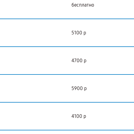
бесплатно
5100 р
4700 р
5900 р
4100 р