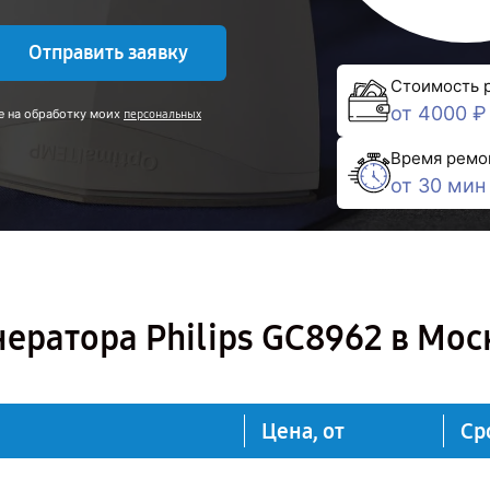
Отправить заявку
Стоимость 
от 4000 ₽
е на обработку моих
персональных
Время ремо
от 30 мин
ератора Philips GC8962 в Мос
Цена, от
Ср