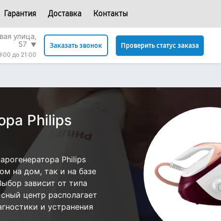
Гарантия
Доставка
Контакты
вая улица,
57
▼
Проверить статус заказа
Заказать звонок
9:00 до 21:00
ра Philips
рогенератора Philips
м на дом, так и на базе
 Выбор зависит от типа
исный центр располагает
гностики и устранения