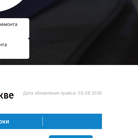
ремонта
нта
кве
Дата обновления прайса:
03.08.2026
оки