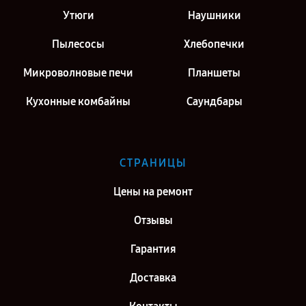
г. Киров
Утюги
Наушники
Ремонт монитора Philips 246E9QJAB/00(01) [246E9QJAB/00(01)] в
г. Санкт-Петербург
Пылесосы
Хлебопечки
Микроволновые печи
Планшеты
Кухонные комбайны
Саундбары
СТРАНИЦЫ
Цены на ремонт
Отзывы
Гарантия
Доставка