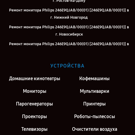
г. Ростов-на-Дону
Ремонт монитора Philips 246E9QJAB/00(01) [246E9QJAB/00(01)] в
г. Нижний Новгород
Ремонт монитора Philips 246E9QJAB/00(01) [246E9QJAB/00(01)] в
г. Новосибирск
Ремонт монитора Philips 246E9QJAB/00(01) [246E9QJAB/00(01)] в
г. Челябинск
Ремонт монитора Philips 246E9QJAB/00(01) [246E9QJAB/00(01)] в
УСТРОЙСТВА
г. Екатеринбург
Ремонт монитора Philips 246E9QJAB/00(01) [246E9QJAB/00(01)] в
Домашние кинотеатры
Кофемашины
г. Казань
Мониторы
Мультиварки
Ремонт монитора Philips 246E9QJAB/00(01) [246E9QJAB/00(01)] в
г. Воронеж
Парогенераторы
Принтеры
Ремонт монитора Philips 246E9QJAB/00(01) [246E9QJAB/00(01)] в
Проекторы
Роботы-пылесосы
г. Саратов
Ремонт монитора Philips 246E9QJAB/00(01) [246E9QJAB/00(01)] в
Телевизоры
Очистители воздуха